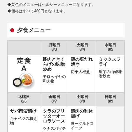
◆黄色のメニューはヘルシーメニューになります。
◆価格はすべて460円となります。
夕食メニュー
月曜日
火曜日
水曜日
8/3
8/4
8/5
豚肉ときく
鶏の塩だれ
ミックスフ
らげの味噌
焼き
ライ
炒め
切干大根煮
里芋の山椒味
噌炒め
モロヘイヤの
和え物
木曜日
金曜日
土曜日
日曜日
8/6
8/7
8/8
8/9
サバ南蛮漬け
タラのフリ
鶏肉の利休
ッターオー
揚げ
キャベツの和え
ロラソース
物
ヨーグルトス
イーツ
ツナスパソテ