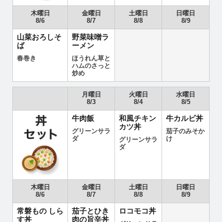
木曜日
金曜日
土曜日
日曜日
8/6
8/7
8/8
8/9
山菜おろしそ
野菜味噌ラ
ば
ーメン
春巻き
ほうれん草と
ハムのさっと
炒め
月曜日
火曜日
水曜日
8/3
8/4
8/5
牛肉飯
和風チキン
牛カルビ丼
カツ丼
グリーンサラ
茄子のみそか
ダ
け
グリーンサラ
ダ
木曜日
金曜日
土曜日
日曜日
8/6
8/7
8/8
8/9
常磐もの しら
茄子とひき
ロコモコ丼
す丼
肉の旨辛丼