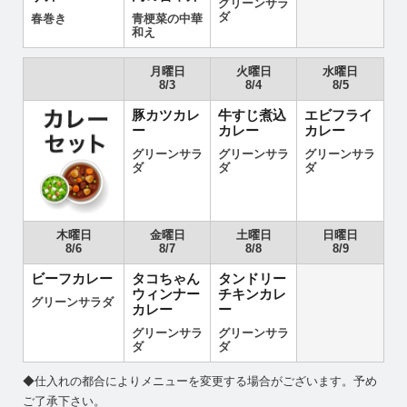
グリーンサラ
ダ
春巻き
青梗菜の中華
和え
月曜日
火曜日
水曜日
8/3
8/4
8/5
豚カツカレ
牛すじ煮込
エビフライ
ー
カレー
カレー
グリーンサラ
グリーンサラ
グリーンサラ
ダ
ダ
ダ
木曜日
金曜日
土曜日
日曜日
8/6
8/7
8/8
8/9
ビーフカレー
タコちゃん
タンドリー
ウィンナー
チキンカレ
グリーンサラダ
カレー
ー
グリーンサラ
グリーンサラ
ダ
ダ
◆仕入れの都合によりメニューを変更する場合がございます。予め
ご了承下さい。