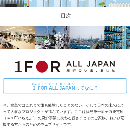
目次
わん
ふぉー
おーる
じゃぱん
1
FOR
ALL
JAPAN
ってなに？
今、福島ではこれまで誰も経験したことのない、そして日本の未来にと
って大事なプロジェクトが進んでいます。
ここは福島第一原子力発電所
（＝１F“いちえふ”）の廃炉事業に携わる皆さまとそのご家族、および応
援する方たちのためのウェブサイトです。