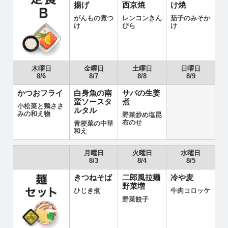
揚げ
西京焼
け焼
がんもの煮つ
レンコンきん
茄子のみそか
け
ぴら
け
木曜日
金曜日
土曜日
日曜日
8/6
8/7
8/8
8/9
かつおフライ
白身魚の南
サバの生姜
蛮ソースタ
煮
小松菜と鶏ささ
ルタル
みの和え物
野菜炒め塩昆
布のせ
青梗菜の中華
和え
月曜日
火曜日
水曜日
8/3
8/4
8/5
きつねそば
二郎風拉麺
冷や麦
野菜増
ひじき煮
牛肉コロッケ
野菜餃子