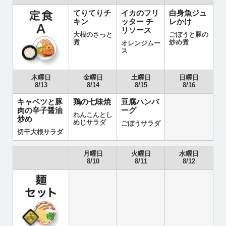
てりてりチ
イカのフリ
白身魚ジュ
キン
ッター チ
レかけ
リソース
大根のさっと
ごぼうと豚の
煮
炒め煮
オレンジムー
ス
木曜日
金曜日
土曜日
日曜日
8/13
8/14
8/15
8/16
キャベツと豚
鶏の七味焼
豆腐ハンバ
肉の辛子醤油
ーグ
れんこんとし
炒め
めじサラダ
ごぼうサラダ
切干大根サラダ
月曜日
火曜日
水曜日
8/10
8/11
8/12