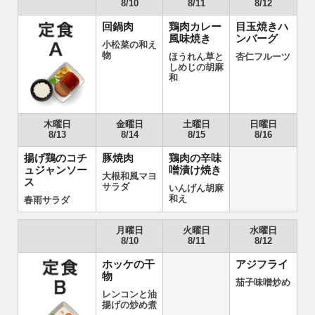
8/10
8/11
8/12
回鍋肉
鶏肉カレー
目玉焼きハ
風味焼き
ンバーグ
小松菜の和え
物
ほうれん草と
杏仁フルーツ
しめじの胡麻
和
木曜日
金曜日
土曜日
日曜日
8/13
8/14
8/15
8/16
揚げ鶏のコチ
豚焼肉
鶏肉の辛味
ュジャンソー
噌漬け焼き
大根和風マヨ
ス
サラダ
いんげん胡麻
和え
春雨サラダ
月曜日
火曜日
水曜日
8/10
8/11
8/12
ホッケの干
アジフライ
物
茄子味噌炒め
レンコンと油
揚げの炒め煮