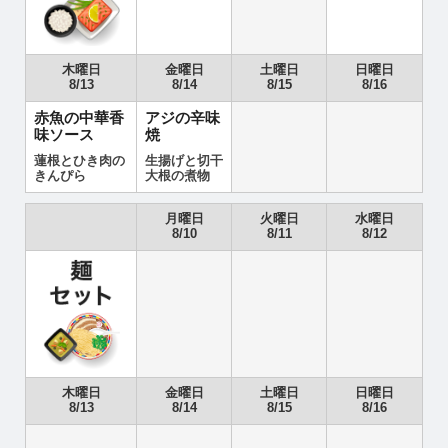
木曜日
金曜日
土曜日
日曜日
8/13
8/14
8/15
8/16
赤魚の中華香
アジの辛味
味ソース
焼
蓮根とひき肉の
生揚げと切干
きんぴら
大根の煮物
月曜日
火曜日
水曜日
8/10
8/11
8/12
木曜日
金曜日
土曜日
日曜日
8/13
8/14
8/15
8/16