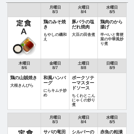
月曜日
火曜日
水曜日
8/3
8/4
8/5
鶏のみそ焼
豚バラの塩
鶏肉のから
き
だれ焼肉
揚げ
もやしの磯和
大豆の田舎煮
半ぺいと青梗
え
菜の中華風炒
り煮
木曜日
金曜日
土曜日
日曜日
8/6
8/7
8/8
8/9
鶏の山賊焼き
和風ハンバ
ポークソテ
ーグ
ーマスター
大根きんぴら
ドソース
にらキムチ炒
め
ちくわとこん
にゃくの炒り
煮
月曜日
火曜日
水曜日
8/3
8/4
8/5
サバの竜田
シルバーの
赤魚の粕漬