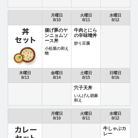
月曜日
火曜日
水曜日
8/10
8/11
8/12
揚げ豚のヤ
牛肉とにら
ンニョムソ
の辛味噌丼
ース丼
炒り豆腐
小松菜の和え
物
木曜日
金曜日
土曜日
日曜日
8/13
8/14
8/15
8/16
穴子天丼
いんげん胡麻
和え
月曜日
火曜日
水曜日
8/10
8/11
8/12
牛しゃぶカ
レー