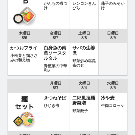
がんもの煮つ
レンコンきん
茄子のみそか
け
ぴら
け
木曜日
金曜日
土曜日
日曜日
8/6
8/7
8/8
8/9
かつおフライ
白身魚の南
サバの生姜
蛮ソースタ
煮
小松菜と鶏ささ
ルタル
みの和え物
野菜炒め塩昆
布のせ
青梗菜の中華
和え
月曜日
火曜日
水曜日
8/3
8/4
8/5
きつねそば
二郎風拉麺
冷や麦
野菜増
ひじき煮
牛肉コロッケ
野菜餃子