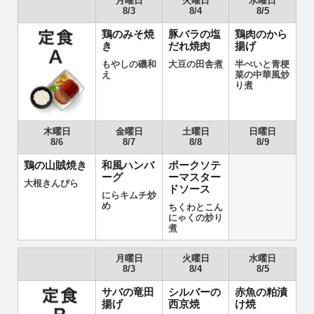
月曜日
火曜日
水曜日
8/3
8/4
8/5
鶏のみそ焼
豚バラの塩
鶏肉のから
き
だれ焼肉
揚げ
もやしの磯和
大豆の田舎煮
半ぺいと青梗
え
菜の中華風炒
り煮
木曜日
金曜日
土曜日
日曜日
8/6
8/7
8/8
8/9
鶏の山賊焼き
和風ハンバ
ポークソテ
ーグ
ーマスター
大根きんぴら
ドソース
にらキムチ炒
め
ちくわとこん
にゃくの炒り
煮
月曜日
火曜日
水曜日
8/3
8/4
8/5
サバの竜田
シルバーの
赤魚の粕漬
揚げ
西京焼
け焼