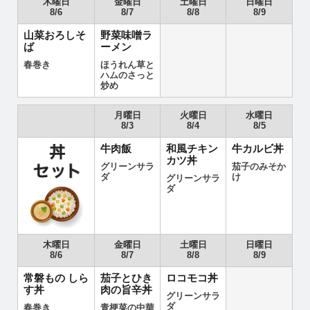
木曜日
金曜日
土曜日
日曜日
8/6
8/7
8/8
8/9
山菜おろしそ
野菜味噌ラ
ば
ーメン
春巻き
ほうれん草と
ハムのさっと
炒め
月曜日
火曜日
水曜日
8/3
8/4
8/5
牛肉飯
和風チキン
牛カルビ丼
カツ丼
グリーンサラ
茄子のみそか
ダ
け
グリーンサラ
ダ
木曜日
金曜日
土曜日
日曜日
8/6
8/7
8/8
8/9
常磐もの しら
茄子とひき
ロコモコ丼
す丼
肉の旨辛丼
グリーンサラ
ダ
春巻き
青梗菜の中華