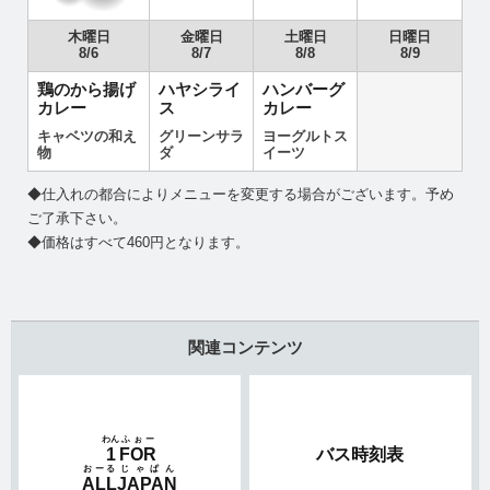
木曜日
金曜日
土曜日
日曜日
8/6
8/7
8/8
8/9
鶏のから揚げ
ハヤシライ
ハンバーグ
カレー
ス
カレー
キャベツの和え
グリーンサラ
ヨーグルトス
物
ダ
イーツ
◆仕入れの都合によりメニューを変更する場合がございます。予め
ご了承下さい。
◆価格はすべて460円となります。
関連コンテンツ
わん
ふぉー
1
FOR
バス時刻表
おーる
じゃぱん
ALL
JAPAN