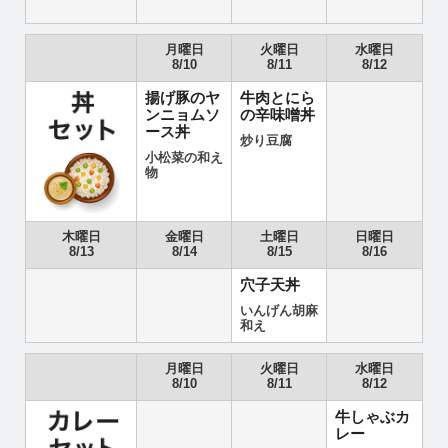
月曜日
火曜日
水曜日
8/10
8/11
8/12
揚げ豚のヤ
牛肉とにら
ンニョムソ
の辛味噌丼
ース丼
炒り豆腐
小松菜の和え
物
木曜日
金曜日
土曜日
日曜日
8/13
8/14
8/15
8/16
穴子天丼
いんげん胡麻
和え
月曜日
火曜日
水曜日
8/10
8/11
8/12
牛しゃぶカ
レー