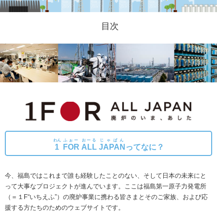
目次
わん
ふぉー
おーる
じゃぱん
1
FOR
ALL
JAPAN
ってなに？
今、福島ではこれまで誰も経験したことのない、そして日本の未来にと
って大事なプロジェクトが進んでいます。
ここは福島第一原子力発電所
（＝１F“いちえふ”）の廃炉事業に携わる皆さまとそのご家族、および応
援する方たちのためのウェブサイトです。