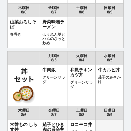
木曜日
金曜日
土曜日
日曜日
8/6
8/7
8/8
8/9
山菜おろしそ
野菜味噌ラ
ば
ーメン
春巻き
ほうれん草と
ハムのさっと
炒め
月曜日
火曜日
水曜日
8/3
8/4
8/5
牛肉飯
和風チキン
牛カルビ丼
カツ丼
グリーンサラ
茄子のみそか
ダ
け
グリーンサラ
ダ
木曜日
金曜日
土曜日
日曜日
8/6
8/7
8/8
8/9
常磐もの しら
茄子とひき
ロコモコ丼
す丼
肉の旨辛丼