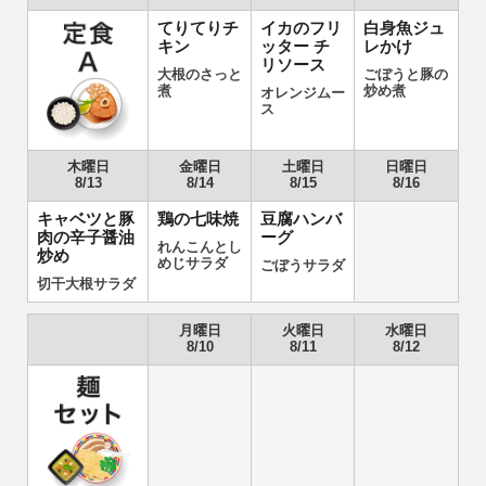
てりてりチ
イカのフリ
白身魚ジュ
キン
ッター チ
レかけ
リソース
大根のさっと
ごぼうと豚の
煮
炒め煮
オレンジムー
ス
木曜日
金曜日
土曜日
日曜日
8/13
8/14
8/15
8/16
キャベツと豚
鶏の七味焼
豆腐ハンバ
肉の辛子醤油
ーグ
れんこんとし
炒め
めじサラダ
ごぼうサラダ
切干大根サラダ
月曜日
火曜日
水曜日
8/10
8/11
8/12