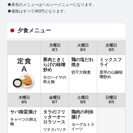
◆黄色のメニューはヘルシーメニューになります。
◆価格はすべて460円となります。
夕食メニュー
月曜日
火曜日
水曜日
8/3
8/4
8/5
豚肉ときく
鶏の塩だれ
ミックスフ
らげの味噌
焼き
ライ
炒め
切干大根煮
里芋の山椒味
噌炒め
モロヘイヤの
和え物
木曜日
金曜日
土曜日
日曜日
8/6
8/7
8/8
8/9
サバ南蛮漬け
タラのフリ
鶏肉の利休
ッターオー
揚げ
キャベツの和え
ロラソース
物
ヨーグルトス
イーツ
ツナスパソテ