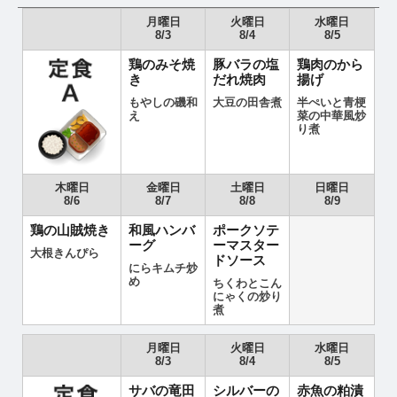
月曜日
火曜日
水曜日
8/3
8/4
8/5
鶏のみそ焼
豚バラの塩
鶏肉のから
き
だれ焼肉
揚げ
もやしの磯和
大豆の田舎煮
半ぺいと青梗
え
菜の中華風炒
り煮
木曜日
金曜日
土曜日
日曜日
8/6
8/7
8/8
8/9
鶏の山賊焼き
和風ハンバ
ポークソテ
ーグ
ーマスター
大根きんぴら
ドソース
にらキムチ炒
め
ちくわとこん
にゃくの炒り
煮
月曜日
火曜日
水曜日
8/3
8/4
8/5
サバの竜田
シルバーの
赤魚の粕漬