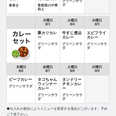
グリーンサラ
ダ
春巻き
青梗菜の中華
和え
月曜日
火曜日
水曜日
8/3
8/4
8/5
豚カツカレ
牛すじ煮込
エビフライ
ー
カレー
カレー
グリーンサラ
グリーンサラ
グリーンサラ
ダ
ダ
ダ
木曜日
金曜日
土曜日
日曜日
8/6
8/7
8/8
8/9
ビーフカレー
タコちゃん
タンドリー
ウィンナー
チキンカレ
グリーンサラダ
カレー
ー
グリーンサラ
グリーンサラ
ダ
ダ
◆仕入れの都合によりメニューを変更する場合がございます。予め
ご了承下さい。