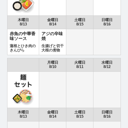
木曜日
金曜日
土曜日
日曜日
8/13
8/14
8/15
8/16
赤魚の中華香
アジの辛味
味ソース
焼
蓮根とひき肉の
生揚げと切干
きんぴら
大根の煮物
月曜日
火曜日
水曜日
8/10
8/11
8/12
木曜日
金曜日
土曜日
日曜日
8/13
8/14
8/15
8/16