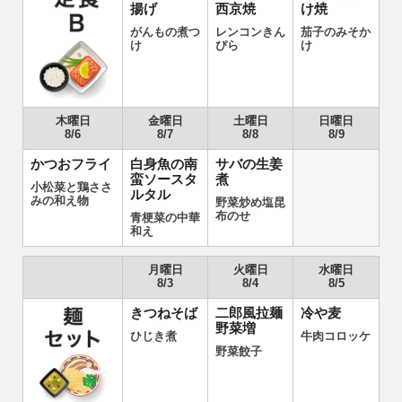
揚げ
西京焼
け焼
がんもの煮つ
レンコンきん
茄子のみそか
け
ぴら
け
木曜日
金曜日
土曜日
日曜日
8/6
8/7
8/8
8/9
かつおフライ
白身魚の南
サバの生姜
蛮ソースタ
煮
小松菜と鶏ささ
ルタル
みの和え物
野菜炒め塩昆
布のせ
青梗菜の中華
和え
月曜日
火曜日
水曜日
8/3
8/4
8/5
きつねそば
二郎風拉麺
冷や麦
野菜増
ひじき煮
牛肉コロッケ
野菜餃子