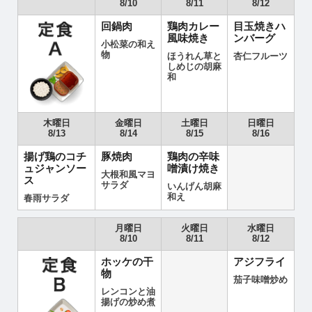
8/10
8/11
8/12
回鍋肉
鶏肉カレー
目玉焼きハ
風味焼き
ンバーグ
小松菜の和え
物
ほうれん草と
杏仁フルーツ
しめじの胡麻
和
木曜日
金曜日
土曜日
日曜日
8/13
8/14
8/15
8/16
揚げ鶏のコチ
豚焼肉
鶏肉の辛味
ュジャンソー
噌漬け焼き
大根和風マヨ
ス
サラダ
いんげん胡麻
和え
春雨サラダ
月曜日
火曜日
水曜日
8/10
8/11
8/12
ホッケの干
アジフライ
物
茄子味噌炒め
レンコンと油
揚げの炒め煮