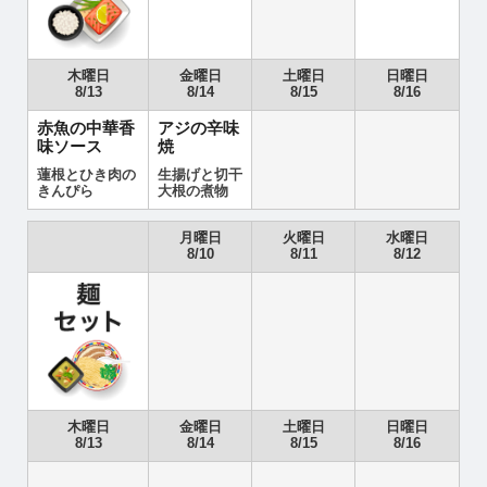
木曜日
金曜日
土曜日
日曜日
8/13
8/14
8/15
8/16
赤魚の中華香
アジの辛味
味ソース
焼
蓮根とひき肉の
生揚げと切干
きんぴら
大根の煮物
月曜日
火曜日
水曜日
8/10
8/11
8/12
木曜日
金曜日
土曜日
日曜日
8/13
8/14
8/15
8/16