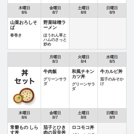
木曜日
金曜日
土曜日
日曜日
8/6
8/7
8/8
8/9
山菜おろしそ
野菜味噌ラ
ば
ーメン
春巻き
ほうれん草と
ハムのさっと
炒め
月曜日
火曜日
水曜日
8/3
8/4
8/5
牛肉飯
和風チキン
牛カルビ丼
カツ丼
グリーンサラ
茄子のみそか
ダ
け
グリーンサラ
ダ
木曜日
金曜日
土曜日
日曜日
8/6
8/7
8/8
8/9
常磐もの しら
茄子とひき
ロコモコ丼
す丼
肉の旨辛丼