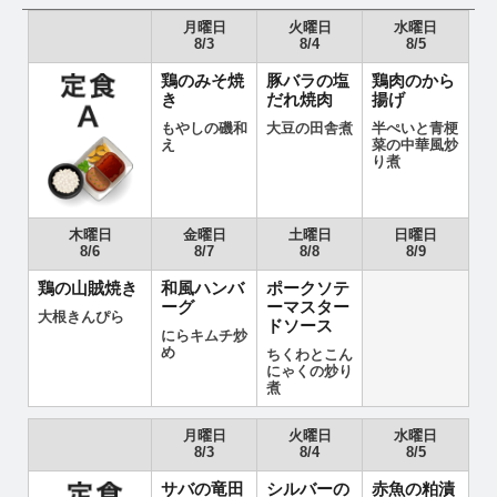
月曜日
火曜日
水曜日
8/3
8/4
8/5
鶏のみそ焼
豚バラの塩
鶏肉のから
き
だれ焼肉
揚げ
もやしの磯和
大豆の田舎煮
半ぺいと青梗
え
菜の中華風炒
り煮
木曜日
金曜日
土曜日
日曜日
8/6
8/7
8/8
8/9
鶏の山賊焼き
和風ハンバ
ポークソテ
ーグ
ーマスター
大根きんぴら
ドソース
にらキムチ炒
め
ちくわとこん
にゃくの炒り
煮
月曜日
火曜日
水曜日
8/3
8/4
8/5
サバの竜田
シルバーの
赤魚の粕漬