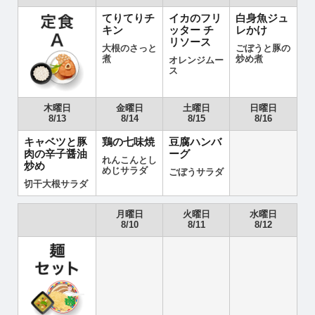
てりてりチ
イカのフリ
白身魚ジュ
キン
ッター チ
レかけ
リソース
大根のさっと
ごぼうと豚の
煮
炒め煮
オレンジムー
ス
木曜日
金曜日
土曜日
日曜日
8/13
8/14
8/15
8/16
キャベツと豚
鶏の七味焼
豆腐ハンバ
肉の辛子醤油
ーグ
れんこんとし
炒め
めじサラダ
ごぼうサラダ
切干大根サラダ
月曜日
火曜日
水曜日
8/10
8/11
8/12