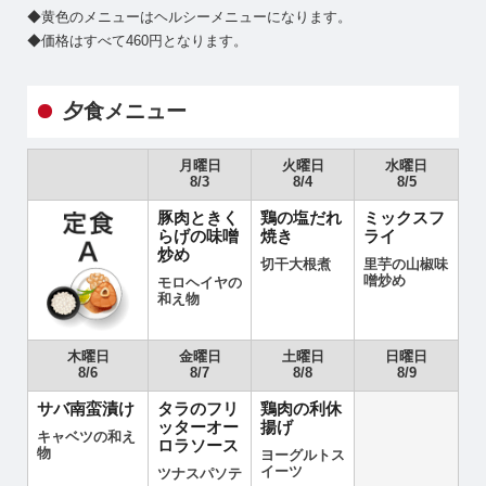
◆黄色のメニューはヘルシーメニューになります。
◆価格はすべて460円となります。
夕食メニュー
月曜日
火曜日
水曜日
8/3
8/4
8/5
豚肉ときく
鶏の塩だれ
ミックスフ
らげの味噌
焼き
ライ
炒め
切干大根煮
里芋の山椒味
噌炒め
モロヘイヤの
和え物
木曜日
金曜日
土曜日
日曜日
8/6
8/7
8/8
8/9
サバ南蛮漬け
タラのフリ
鶏肉の利休
ッターオー
揚げ
キャベツの和え
ロラソース
物
ヨーグルトス
イーツ
ツナスパソテ