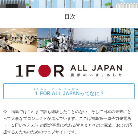
目次
わん
ふぉー
おーる
じゃぱん
1
FOR
ALL
JAPAN
ってなに？
今、福島ではこれまで誰も経験したことのない、そして日本の未来にと
って大事なプロジェクトが進んでいます。
ここは福島第一原子力発電所
（＝１F“いちえふ”）の廃炉事業に携わる皆さまとそのご家族、および応
援する方たちのためのウェブサイトです。