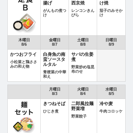
揚げ
西京焼
け焼
がんもの煮つ
レンコンきん
茄子のみそか
け
ぴら
け
木曜日
金曜日
土曜日
日曜日
8/6
8/7
8/8
8/9
かつおフライ
白身魚の南
サバの生姜
蛮ソースタ
煮
小松菜と鶏ささ
ルタル
みの和え物
野菜炒め塩昆
布のせ
青梗菜の中華
和え
月曜日
火曜日
水曜日
8/3
8/4
8/5
きつねそば
二郎風拉麺
冷や麦
野菜増
ひじき煮
牛肉コロッケ
野菜餃子