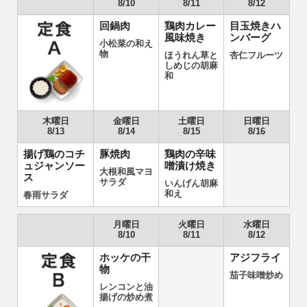
8/10
8/11
8/12
回鍋肉
鶏肉カレー
目玉焼きハ
風味焼き
ンバーグ
小松菜の和え
物
ほうれん草と
杏仁フルーツ
しめじの胡麻
和
木曜日
金曜日
土曜日
日曜日
8/13
8/14
8/15
8/16
揚げ鶏のコチ
豚焼肉
鶏肉の辛味
ュジャンソー
噌漬け焼き
大根和風マヨ
ス
サラダ
いんげん胡麻
和え
春雨サラダ
月曜日
火曜日
水曜日
8/10
8/11
8/12
ホッケの干
アジフライ
物
茄子味噌炒め
レンコンと油
揚げの炒め煮