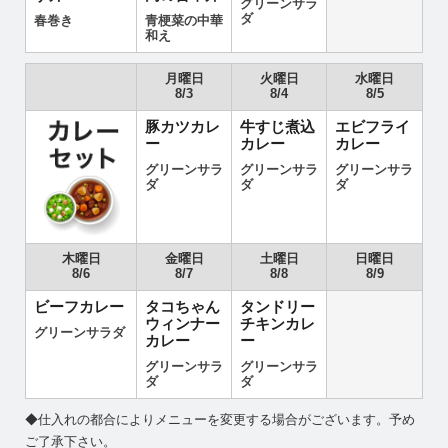
グリーンサラ
ダ
春巻き
青梗菜の中華
和え
月曜日
火曜日
水曜日
8/3
8/4
8/5
豚カツカレ
牛すじ煮込
エビフライ
ー
カレー
カレー
グリーンサラ
グリーンサラ
グリーンサラ
ダ
ダ
ダ
木曜日
金曜日
土曜日
日曜日
8/6
8/7
8/8
8/9
ビーフカレー
タコちゃん
タンドリー
ウィンナー
チキンカレ
グリーンサラダ
カレー
ー
グリーンサラ
グリーンサラ
ダ
ダ
◆仕入れの都合によりメニューを変更する場合がございます。予め
ご了承下さい。