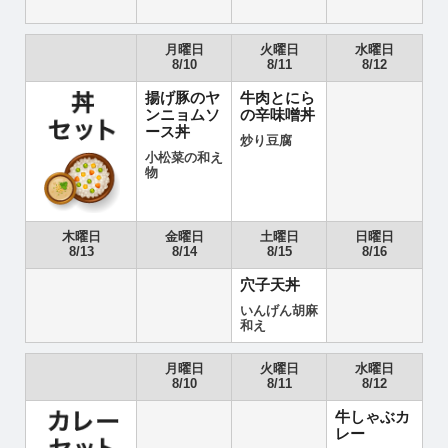
月曜日
火曜日
水曜日
8/10
8/11
8/12
揚げ豚のヤ
牛肉とにら
ンニョムソ
の辛味噌丼
ース丼
炒り豆腐
小松菜の和え
物
木曜日
金曜日
土曜日
日曜日
8/13
8/14
8/15
8/16
穴子天丼
いんげん胡麻
和え
月曜日
火曜日
水曜日
8/10
8/11
8/12
牛しゃぶカ
レー