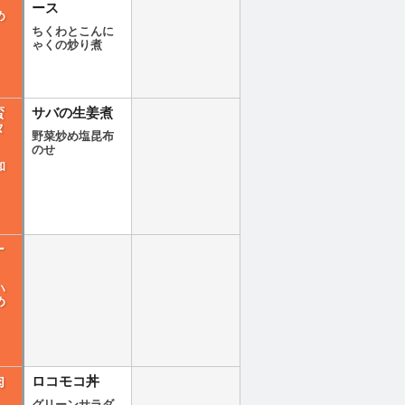
ース
め
ちくわとこんに
ゃくの炒り煮
蛮
サバの生姜煮
タ
野菜炒め塩昆布
のせ
和
ー
ハ
め
肉
ロコモコ丼