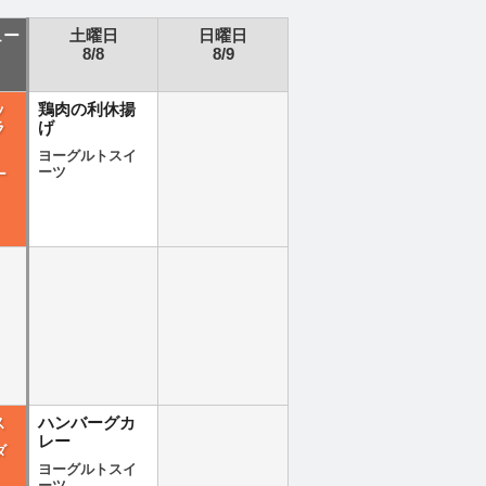
ュー
土曜日
日曜日
8/8
8/9
ッ
鶏肉の利休揚
ラ
げ
ヨーグルトスイ
ーツ
ー
ス
ハンバーグカ
レー
ダ
ヨーグルトスイ