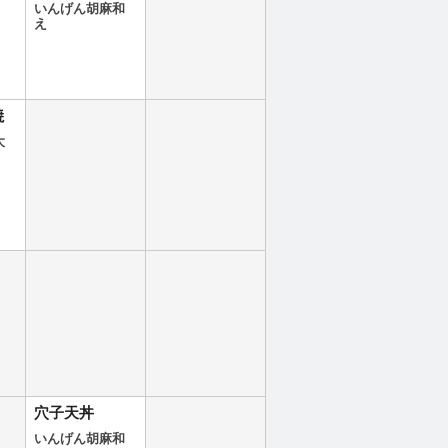
いんげん胡麻和
え
焼
大
穴子天丼
いんげん胡麻和