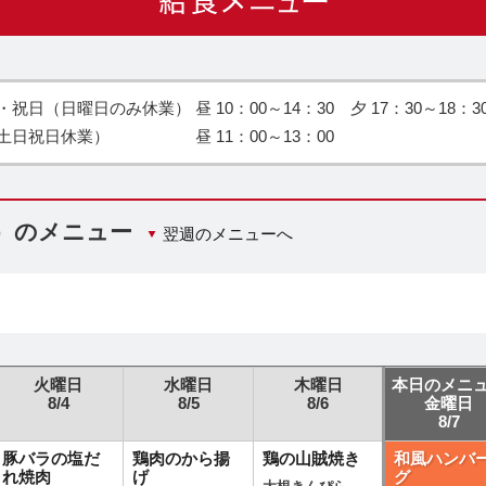
日（日曜日のみ休業） 昼 10：00～14：30 夕 17：30～18：3
土日祝日休業） 昼 11：00～13：00
日）のメニュー
翌週のメニューへ
火曜日
水曜日
木曜日
本日のメニ
8/4
8/5
8/6
金曜日
8/7
豚バラの塩だ
鶏肉のから揚
鶏の山賊焼き
和風ハンバ
れ焼肉
げ
グ