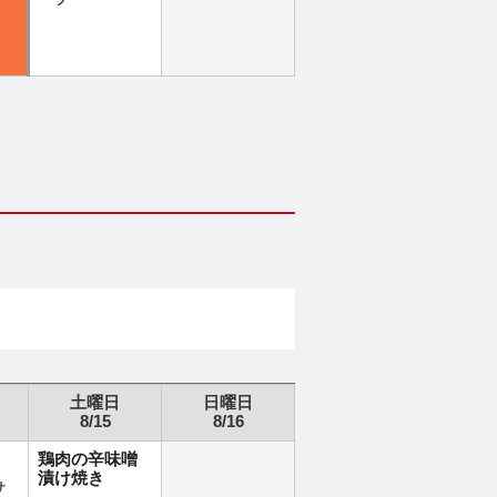
ーツ
土曜日
日曜日
8/15
8/16
鶏肉の辛味噌
漬け焼き
サ