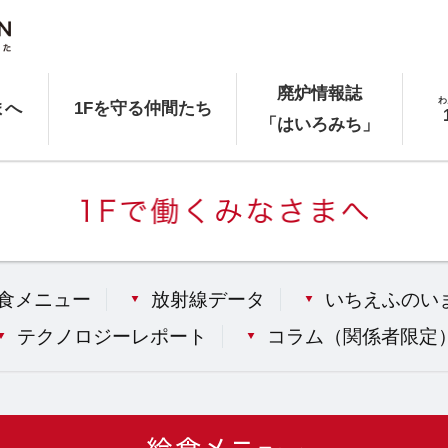
廃炉情報誌
わ
まへ
1Fを守る仲間たち
「はいろみち」
食メニュー
放射線データ
いちえふのい
テクノロジーレポート
コラム（
関係者限定