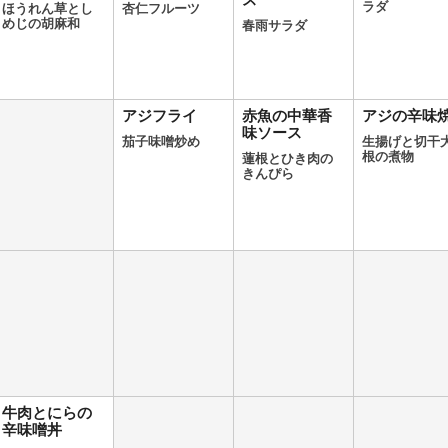
ス
ラダ
ほうれん草とし
杏仁フルーツ
めじの胡麻和
春雨サラダ
アジフライ
赤魚の中華香
アジの辛味
味ソース
茄子味噌炒め
生揚げと切干
根の煮物
蓮根とひき肉の
きんぴら
牛肉とにらの
辛味噌丼