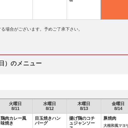
物
する場合がございます。予めご了承下さい。
（日）のメニュー
火曜日
水曜日
木曜日
金曜日
8/11
8/12
8/13
8/14
鶏肉カレー風
目玉焼きハン
揚げ鶏のコチ
豚焼肉
味焼き
バーグ
ュジャンソー
大根和風マヨ