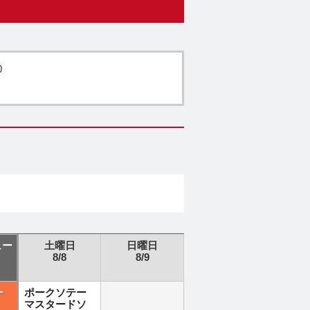
0
ュー
土曜日
日曜日
8/8
8/9
ー
ポークソテー
マスタードソ