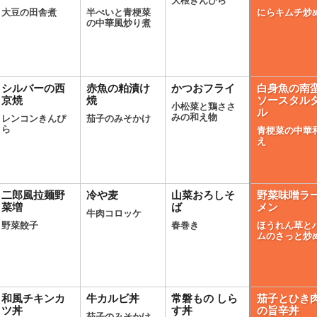
大根きんぴら
大豆の田舎煮
半ぺいと青梗菜
にらキムチ炒
の中華風炒り煮
シルバーの西
赤魚の粕漬け
かつおフライ
白身魚の南
京焼
焼
ソースタル
小松菜と鶏ささ
ル
みの和え物
レンコンきんぴ
茄子のみそかけ
ら
青梗菜の中華
え
二郎風拉麺野
冷や麦
山菜おろしそ
野菜味噌ラ
菜増
ば
メン
牛肉コロッケ
野菜餃子
春巻き
ほうれん草と
ムのさっと炒
和風チキンカ
牛カルビ丼
常磐もの しら
茄子とひき
ツ丼
す丼
の旨辛丼