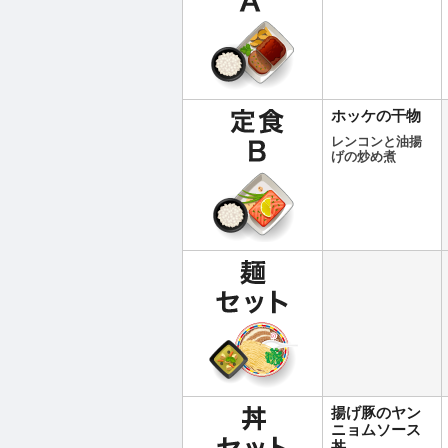
ホッケの干物
レンコンと油揚
げの炒め煮
揚げ豚のヤン
ニョムソース
丼