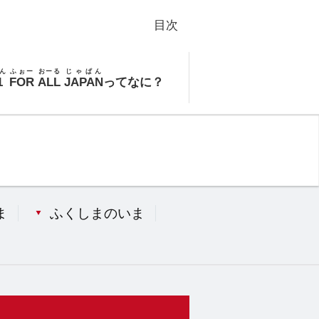
目次
ん
ふぉー
おーる
じゃぱん
1
FOR
ALL
JAPAN
ってなに？
ま
ふくしまのいま
）