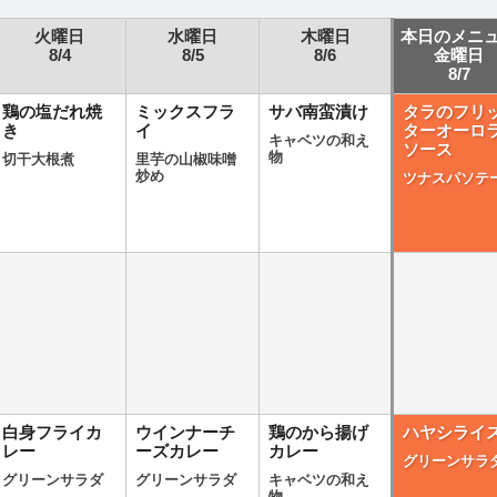
火曜日
水曜日
木曜日
本日のメニ
8/4
8/5
8/6
金曜日
8/7
鶏の塩だれ焼
ミックスフラ
サバ南蛮漬け
タラのフリ
き
イ
ターオーロ
キャベツの和え
ソース
物
切干大根煮
里芋の山椒味噌
炒め
ツナスパソテ
白身フライカ
ウインナーチ
鶏のから揚げ
ハヤシライ
レー
ーズカレー
カレー
グリーンサラ
グリーンサラダ
グリーンサラダ
キャベツの和え