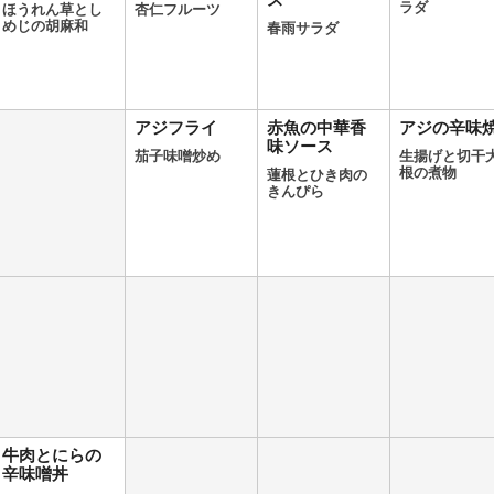
ス
ラダ
ほうれん草とし
杏仁フルーツ
めじの胡麻和
春雨サラダ
アジフライ
赤魚の中華香
アジの辛味
味ソース
茄子味噌炒め
生揚げと切干
根の煮物
蓮根とひき肉の
きんぴら
牛肉とにらの
辛味噌丼