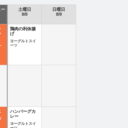
ュー
土曜日
日曜日
8/8
8/9
ッ
鶏肉の利休揚
ラ
げ
ヨーグルトスイ
ーツ
ー
ス
ハンバーグカ
レー
ダ
ヨーグルトスイ