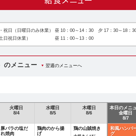
日（日曜日のみ休業） 昼 10：00～14：30 夕 17：30～18：3
土日祝日休業） 昼 11：00～13：00
日）のメニュー
翌週のメニューへ
火曜日
水曜日
木曜日
本日のメニ
8/4
8/5
8/6
金曜日
8/7
豚バラの塩だ
鶏肉のから揚
鶏の山賊焼き
和風ハンバ
れ焼肉
げ
グ