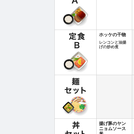
ホッケの干物
レンコンと油揚
げの炒め煮
揚げ豚のヤン
ニョムソース
丼