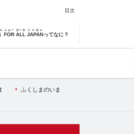
目次
ん
ふぉー
おーる
じゃぱん
1
FOR
ALL
JAPAN
ってなに？
ま
ふくしまのいま
）