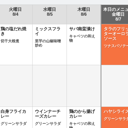
火曜日
水曜日
木曜日
本日のメニ
8/4
8/5
8/6
金曜日
8/7
鶏の塩だれ焼
ミックスフラ
サバ南蛮漬け
タラのフリ
き
イ
ターオーロ
キャベツの和え
ソース
物
切干大根煮
里芋の山椒味噌
炒め
ツナスパソテ
白身フライカ
ウインナーチ
鶏のから揚げ
ハヤシライ
レー
ーズカレー
カレー
グリーンサラ
グリーンサラダ
グリーンサラダ
キャベツの和え