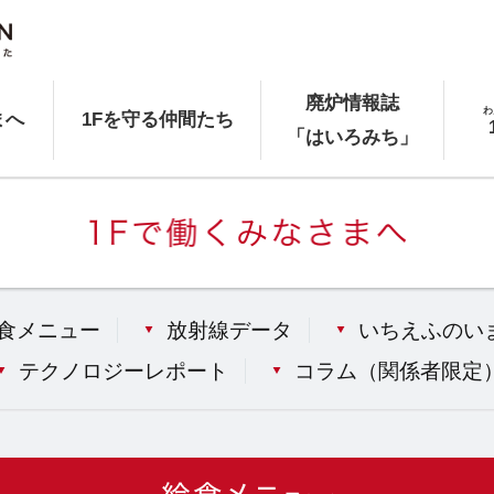
廃炉情報誌
わ
まへ
1Fを守る仲間たち
「はいろみち」
食メニュー
放射線データ
いちえふのい
テクノロジーレポート
コラム（
関係者限定