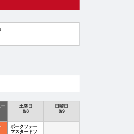
0
ュー
土曜日
日曜日
8/8
8/9
ー
ポークソテー
マスタードソ