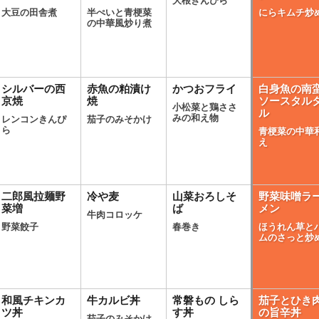
大根きんぴら
大豆の田舎煮
半ぺいと青梗菜
にらキムチ炒
の中華風炒り煮
シルバーの西
赤魚の粕漬け
かつおフライ
白身魚の南
京焼
焼
ソースタル
小松菜と鶏ささ
ル
みの和え物
レンコンきんぴ
茄子のみそかけ
ら
青梗菜の中華
え
二郎風拉麺野
冷や麦
山菜おろしそ
野菜味噌ラ
菜増
ば
メン
牛肉コロッケ
野菜餃子
春巻き
ほうれん草と
ムのさっと炒
和風チキンカ
牛カルビ丼
常磐もの しら
茄子とひき
ツ丼
す丼
の旨辛丼