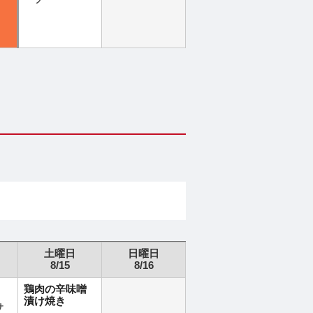
ーツ
土曜日
日曜日
8/15
8/16
鶏肉の辛味噌
漬け焼き
サ