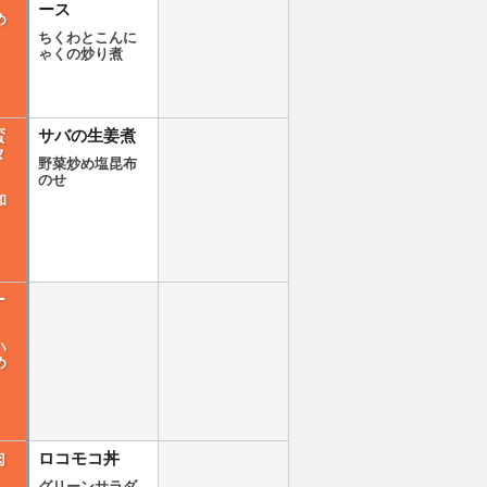
ース
め
ちくわとこんに
ゃくの炒り煮
蛮
サバの生姜煮
タ
野菜炒め塩昆布
のせ
和
ー
ハ
め
肉
ロコモコ丼