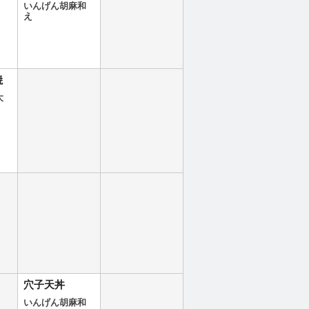
いんげん胡麻和
え
焼
大
穴子天丼
いんげん胡麻和