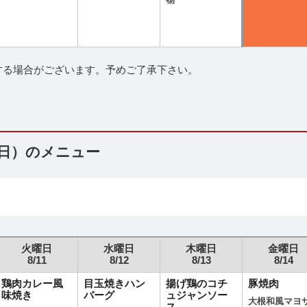
物
する場合がございます。予めご了承下さい。
（日）のメニュー
火曜日
水曜日
木曜日
金曜日
8/11
8/12
8/13
8/14
鶏肉カレー風
目玉焼きハン
揚げ鶏のコチ
豚焼肉
味焼き
バーグ
ュジャンソー
大根和風マヨ