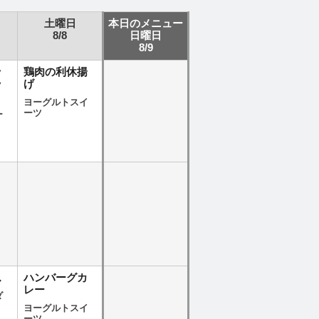
土曜日
本日のメニュー
8/8
日曜日
8/9
ッ
鶏肉の利休揚
ラ
げ
ヨーグルトスイ
ーツ
ー
ス
ハンバーグカ
レー
ダ
ヨーグルトスイ