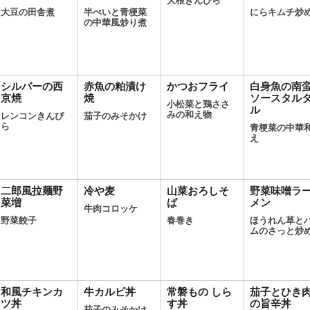
大根きんぴら
大豆の田舎煮
半ぺいと青梗菜
にらキムチ炒
の中華風炒り煮
シルバーの西
赤魚の粕漬け
かつおフライ
白身魚の南
京焼
焼
ソースタル
小松菜と鶏ささ
ル
みの和え物
レンコンきんぴ
茄子のみそかけ
ら
青梗菜の中華
え
二郎風拉麺野
冷や麦
山菜おろしそ
野菜味噌ラ
菜増
ば
メン
牛肉コロッケ
野菜餃子
春巻き
ほうれん草と
ムのさっと炒
和風チキンカ
牛カルビ丼
常磐もの しら
茄子とひき
ツ丼
す丼
の旨辛丼