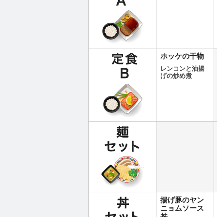
ホッケの干物
レンコンと油揚
げの炒め煮
揚げ豚のヤン
ニョムソース
丼