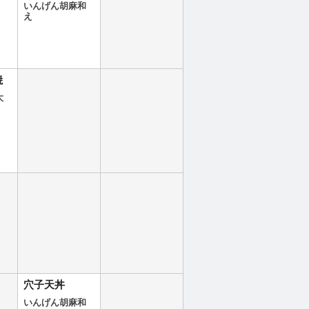
いんげん胡麻和
え
焼
大
穴子天丼
いんげん胡麻和