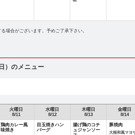
物
する場合がございます。予めご了承下さい。
（日）のメニュー
火曜日
水曜日
木曜日
金曜日
8/11
8/12
8/13
8/14
鶏肉カレー風
目玉焼きハン
揚げ鶏のコチ
豚焼肉
味焼き
バーグ
ュジャンソー
大根和風マヨ