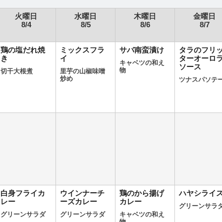
火曜日
水曜日
木曜日
金曜日
8/4
8/5
8/6
8/7
鶏の塩だれ焼
ミックスフラ
サバ南蛮漬け
タラのフリ
き
イ
ターオーロ
キャベツの和え
ソース
物
切干大根煮
里芋の山椒味噌
炒め
ツナスパソテ
白身フライカ
ウインナーチ
鶏のから揚げ
ハヤシライ
レー
ーズカレー
カレー
グリーンサラ
グリーンサラダ
グリーンサラダ
キャベツの和え