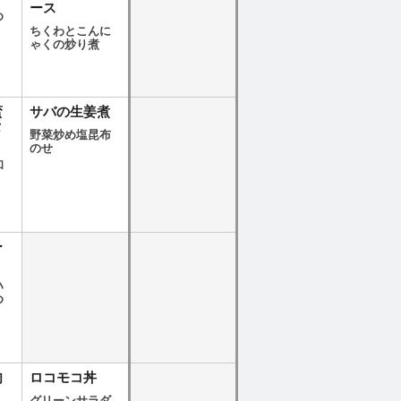
ース
め
ちくわとこんに
ゃくの炒り煮
蛮
サバの生姜煮
タ
野菜炒め塩昆布
のせ
和
ー
ハ
め
肉
ロコモコ丼