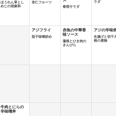
ス
ラダ
ほうれん草とし
杏仁フルーツ
めじの胡麻和
春雨サラダ
アジフライ
赤魚の中華香
アジの辛味
味ソース
茄子味噌炒め
生揚げと切干
根の煮物
蓮根とひき肉の
きんぴら
牛肉とにらの
辛味噌丼