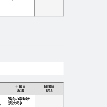
ーツ
土曜日
日曜日
8/15
8/16
鶏肉の辛味噌
漬け焼き
サ