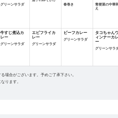
茄子のみそかけ
グリーンサラダ
春巻き
青梗菜の中華
え
牛すじ煮込カ
エビフライカ
ビーフカレー
タコちゃん
レー
レー
ィンナーカ
グリーンサラダ
ー
グリーンサラダ
グリーンサラダ
グリーンサラ
する場合がございます。予めご了承下さい。
になります。