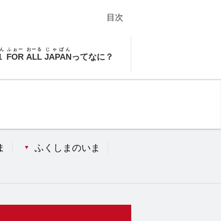
目次
ん
ふぉー
おーる
じゃぱん
1
FOR
ALL
JAPAN
ってなに？
ま
ふくしまのいま
）