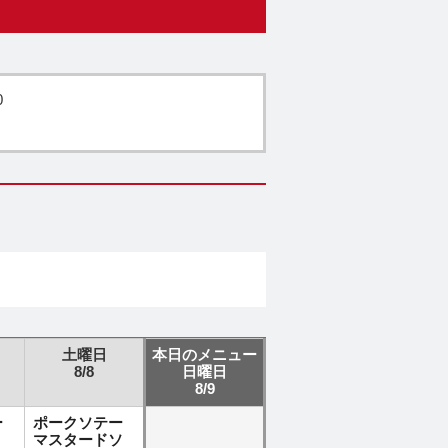
0
土曜日
本日のメニュー
8/8
日曜日
8/9
ー
ポークソテー
マスタードソ