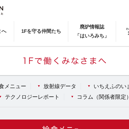
廃炉情報誌
わ
まへ
1Fを守る仲間たち
「はいろみち」
食メニュー
放射線データ
いちえふのい
テクノロジーレポート
コラム（
関係者限定