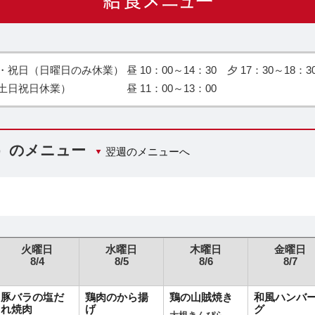
日（日曜日のみ休業） 昼 10：00～14：30 夕 17：30～18：3
土日祝日休業） 昼 11：00～13：00
日）のメニュー
翌週のメニューへ
火曜日
水曜日
木曜日
金曜日
8/4
8/5
8/6
8/7
豚バラの塩だ
鶏肉のから揚
鶏の山賊焼き
和風ハンバ
れ焼肉
げ
グ