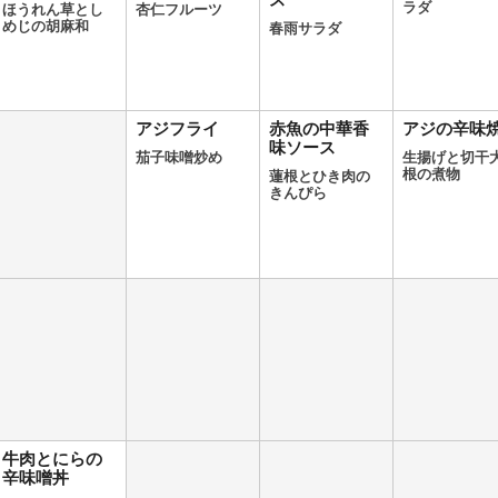
ス
ラダ
ほうれん草とし
杏仁フルーツ
めじの胡麻和
春雨サラダ
アジフライ
赤魚の中華香
アジの辛味
味ソース
茄子味噌炒め
生揚げと切干
根の煮物
蓮根とひき肉の
きんぴら
牛肉とにらの
辛味噌丼