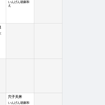
いんげん胡麻和
え
焼
大
穴子天丼
いんげん胡麻和