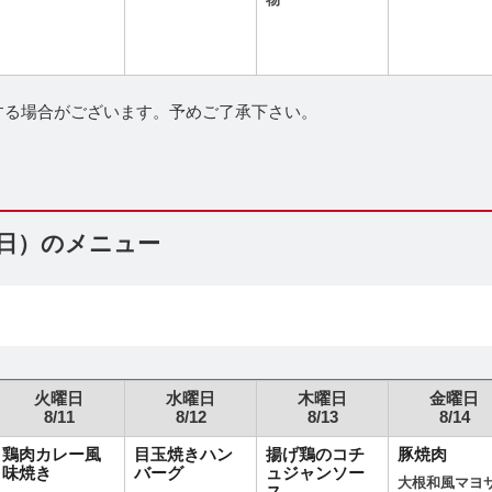
物
する場合がございます。予めご了承下さい。
（日）のメニュー
火曜日
水曜日
木曜日
金曜日
8/11
8/12
8/13
8/14
鶏肉カレー風
目玉焼きハン
揚げ鶏のコチ
豚焼肉
味焼き
バーグ
ュジャンソー
大根和風マヨ