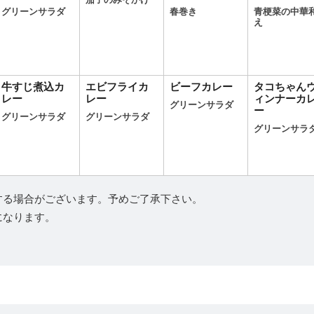
茄子のみそかけ
グリーンサラダ
春巻き
青梗菜の中華
え
牛すじ煮込カ
エビフライカ
ビーフカレー
タコちゃん
レー
レー
ィンナーカ
グリーンサラダ
ー
グリーンサラダ
グリーンサラダ
グリーンサラ
する場合がございます。予めご了承下さい。
になります。