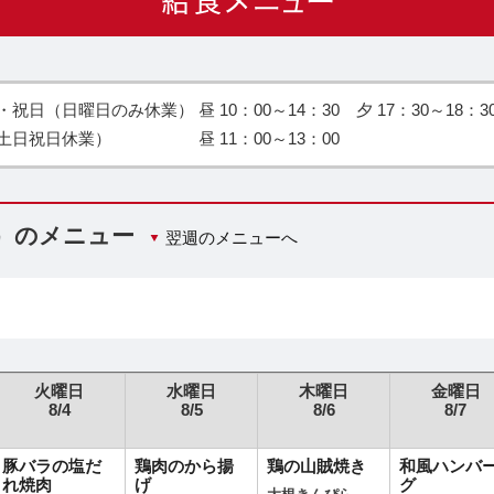
日（日曜日のみ休業） 昼 10：00～14：30 夕 17：30～18：3
土日祝日休業） 昼 11：00～13：00
日）のメニュー
翌週のメニューへ
火曜日
水曜日
木曜日
金曜日
8/4
8/5
8/6
8/7
豚バラの塩だ
鶏肉のから揚
鶏の山賊焼き
和風ハンバ
れ焼肉
げ
グ