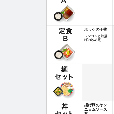
ホッケの干物
レンコンと油揚
げの炒め煮
揚げ豚のヤン
ニョムソース
丼