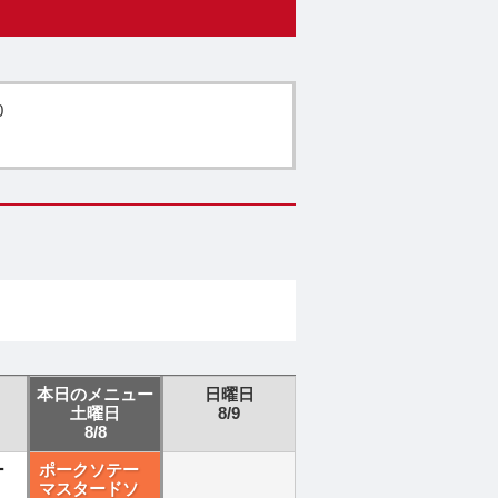
0
本日のメニュー
日曜日
土曜日
8/9
8/8
ー
ポークソテー
マスタードソ