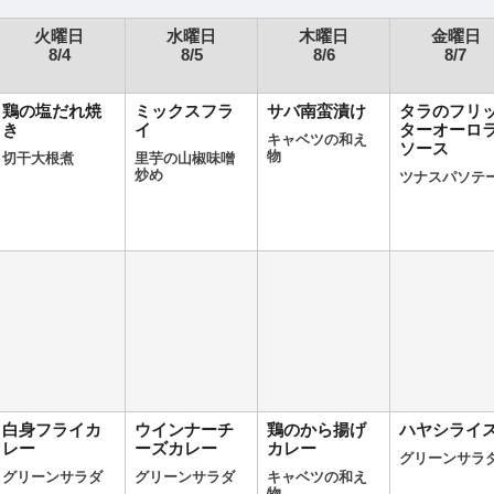
火曜日
水曜日
木曜日
金曜日
8/4
8/5
8/6
8/7
鶏の塩だれ焼
ミックスフラ
サバ南蛮漬け
タラのフリ
き
イ
ターオーロ
キャベツの和え
ソース
物
切干大根煮
里芋の山椒味噌
炒め
ツナスパソテ
白身フライカ
ウインナーチ
鶏のから揚げ
ハヤシライ
レー
ーズカレー
カレー
グリーンサラ
グリーンサラダ
グリーンサラダ
キャベツの和え