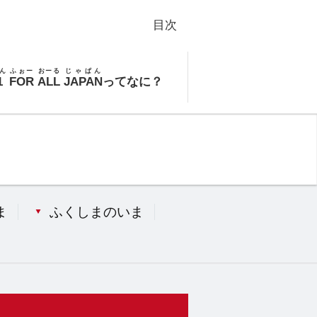
目次
ん
ふぉー
おーる
じゃぱん
1
FOR
ALL
JAPAN
ってなに？
ま
ふくしまのいま
）