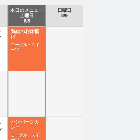
本日のメニュー
日曜日
土曜日
8/9
8/8
ッ
鶏肉の利休揚
ラ
げ
ヨーグルトスイ
ーツ
ー
ス
ハンバーグカ
レー
ダ
ヨーグルトスイ