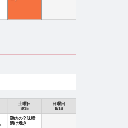
ーツ
土曜日
日曜日
8/15
8/16
鶏肉の辛味噌
漬け焼き
サ