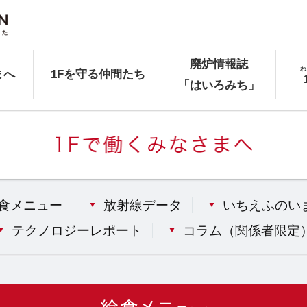
廃炉情報誌
わ
まへ
1Fを守る仲間たち
「はいろみち」
食メニュー
放射線データ
いちえふのい
テクノロジーレポート
コラム（
関係者限定