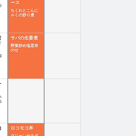
ース
め
ちくわとこんに
ゃくの炒り煮
蛮
サバの生姜煮
タ
野菜炒め塩昆布
のせ
和
ー
ハ
め
肉
ロコモコ丼