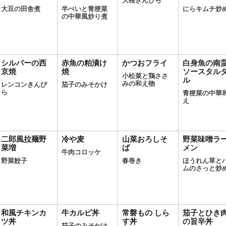
大根きんぴら
大豆の田舎煮
半ぺいと青梗菜
にらキムチ炒
の中華風炒り煮
シルバーの西
赤魚の粕漬け
かつおフライ
白身魚の南
京焼
焼
ソースタル
小松菜と鶏ささ
ル
みの和え物
レンコンきんぴ
茄子のみそかけ
ら
青梗菜の中華
え
二郎風拉麺野
冷や麦
山菜おろしそ
野菜味噌ラ
菜増
ば
メン
牛肉コロッケ
野菜餃子
春巻き
ほうれん草と
ムのさっと炒
和風チキンカ
牛カルビ丼
常磐もの しら
茄子とひき
ツ丼
す丼
の旨辛丼