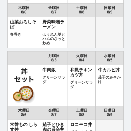
木曜日
金曜日
土曜日
日曜日
8/6
8/7
8/8
8/9
山菜おろしそ
野菜味噌ラ
ば
ーメン
春巻き
ほうれん草と
ハムのさっと
炒め
月曜日
火曜日
水曜日
8/3
8/4
8/5
牛肉飯
和風チキン
牛カルビ丼
カツ丼
グリーンサラ
茄子のみそか
ダ
け
グリーンサラ
ダ
木曜日
金曜日
土曜日
日曜日
8/6
8/7
8/8
8/9
常磐もの しら
茄子とひき
ロコモコ丼
す丼
肉の旨辛丼