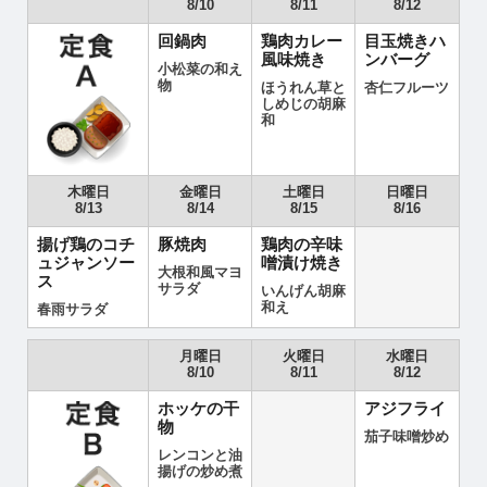
8/10
8/11
8/12
回鍋肉
鶏肉カレー
目玉焼きハ
風味焼き
ンバーグ
小松菜の和え
物
ほうれん草と
杏仁フルーツ
しめじの胡麻
和
木曜日
金曜日
土曜日
日曜日
8/13
8/14
8/15
8/16
揚げ鶏のコチ
豚焼肉
鶏肉の辛味
ュジャンソー
噌漬け焼き
大根和風マヨ
ス
サラダ
いんげん胡麻
和え
春雨サラダ
月曜日
火曜日
水曜日
8/10
8/11
8/12
ホッケの干
アジフライ
物
茄子味噌炒め
レンコンと油
揚げの炒め煮