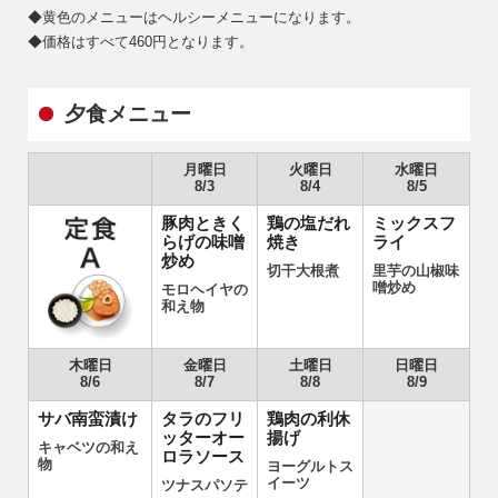
◆黄色のメニューはヘルシーメニューになります。
◆価格はすべて460円となります。
夕食メニュー
月曜日
火曜日
水曜日
8/3
8/4
8/5
豚肉ときく
鶏の塩だれ
ミックスフ
らげの味噌
焼き
ライ
炒め
切干大根煮
里芋の山椒味
噌炒め
モロヘイヤの
和え物
木曜日
金曜日
土曜日
日曜日
8/6
8/7
8/8
8/9
サバ南蛮漬け
タラのフリ
鶏肉の利休
ッターオー
揚げ
キャベツの和え
ロラソース
物
ヨーグルトス
イーツ
ツナスパソテ