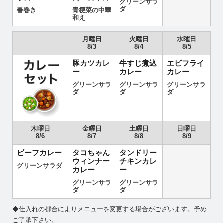
グリーンサラ
ダ
春巻き
青梗菜の中華
和え
月曜日
火曜日
水曜日
8/3
8/4
8/5
豚カツカレ
牛すじ煮込
エビフライ
ー
カレー
カレー
グリーンサラ
グリーンサラ
グリーンサラ
ダ
ダ
ダ
木曜日
金曜日
土曜日
日曜日
8/6
8/7
8/8
8/9
ビーフカレー
タコちゃん
タンドリー
ウィンナー
チキンカレ
グリーンサラダ
カレー
ー
グリーンサラ
グリーンサラ
ダ
ダ
◆仕入れの都合によりメニューを変更する場合がございます。予め
ご了承下さい。