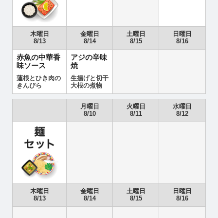
木曜日
金曜日
土曜日
日曜日
8/13
8/14
8/15
8/16
赤魚の中華香
アジの辛味
味ソース
焼
蓮根とひき肉の
生揚げと切干
きんぴら
大根の煮物
月曜日
火曜日
水曜日
8/10
8/11
8/12
木曜日
金曜日
土曜日
日曜日
8/13
8/14
8/15
8/16