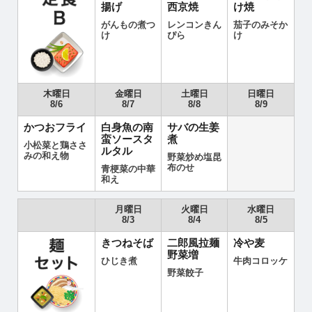
揚げ
西京焼
け焼
がんもの煮つ
レンコンきん
茄子のみそか
け
ぴら
け
木曜日
金曜日
土曜日
日曜日
8/6
8/7
8/8
8/9
かつおフライ
白身魚の南
サバの生姜
蛮ソースタ
煮
小松菜と鶏ささ
ルタル
みの和え物
野菜炒め塩昆
布のせ
青梗菜の中華
和え
月曜日
火曜日
水曜日
8/3
8/4
8/5
きつねそば
二郎風拉麺
冷や麦
野菜増
ひじき煮
牛肉コロッケ
野菜餃子