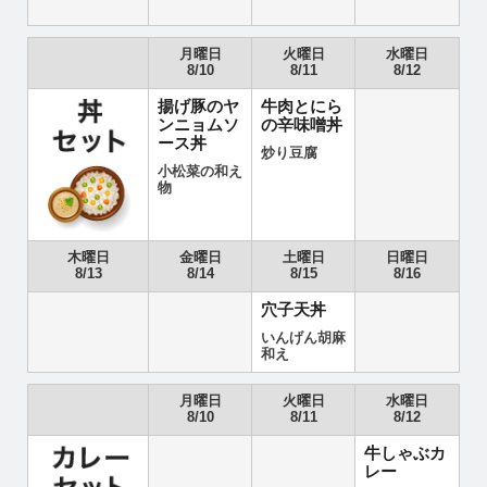
月曜日
火曜日
水曜日
8/10
8/11
8/12
揚げ豚のヤ
牛肉とにら
ンニョムソ
の辛味噌丼
ース丼
炒り豆腐
小松菜の和え
物
木曜日
金曜日
土曜日
日曜日
8/13
8/14
8/15
8/16
穴子天丼
いんげん胡麻
和え
月曜日
火曜日
水曜日
8/10
8/11
8/12
牛しゃぶカ
レー