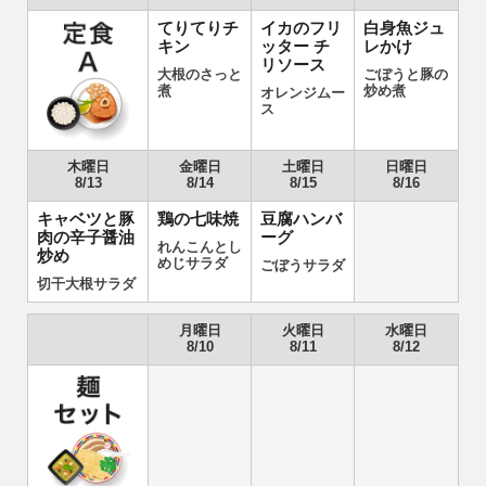
てりてりチ
イカのフリ
白身魚ジュ
キン
ッター チ
レかけ
リソース
大根のさっと
ごぼうと豚の
煮
炒め煮
オレンジムー
ス
木曜日
金曜日
土曜日
日曜日
8/13
8/14
8/15
8/16
キャベツと豚
鶏の七味焼
豆腐ハンバ
肉の辛子醤油
ーグ
れんこんとし
炒め
めじサラダ
ごぼうサラダ
切干大根サラダ
月曜日
火曜日
水曜日
8/10
8/11
8/12