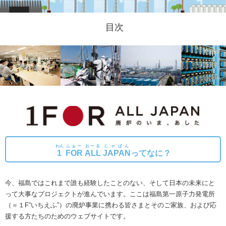
目次
わん
ふぉー
おーる
じゃぱん
1
FOR
ALL
JAPAN
ってなに？
今、福島ではこれまで誰も経験したことのない、そして日本の未来にと
って大事なプロジェクトが進んでいます。
ここは福島第一原子力発電所
（＝１F“いちえふ”）の廃炉事業に携わる皆さまとそのご家族、および応
援する方たちのためのウェブサイトです。