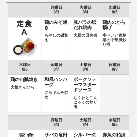
月曜日
火曜日
水曜日
8/3
8/4
8/5
鶏のみそ焼
豚バラの塩
鶏肉のから
き
だれ焼肉
揚げ
もやしの磯和
大豆の田舎煮
半ぺいと青梗
え
菜の中華風炒
り煮
木曜日
金曜日
土曜日
日曜日
8/6
8/7
8/8
8/9
鶏の山賊焼き
和風ハンバ
ポークソテ
ーグ
ーマスター
大根きんぴら
ドソース
にらキムチ炒
め
ちくわとこん
にゃくの炒り
煮
月曜日
火曜日
水曜日
8/3
8/4
8/5
サバの竜田
シルバーの
赤魚の粕漬