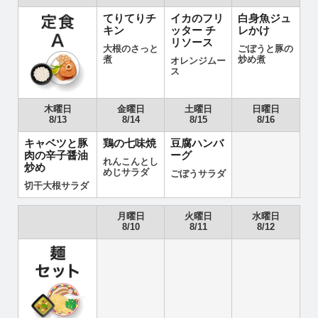
てりてりチ
イカのフリ
白身魚ジュ
キン
ッター チ
レかけ
リソース
大根のさっと
ごぼうと豚の
煮
炒め煮
オレンジムー
ス
木曜日
金曜日
土曜日
日曜日
8/13
8/14
8/15
8/16
キャベツと豚
鶏の七味焼
豆腐ハンバ
肉の辛子醤油
ーグ
れんこんとし
炒め
めじサラダ
ごぼうサラダ
切干大根サラダ
月曜日
火曜日
水曜日
8/10
8/11
8/12