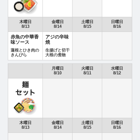
木曜日
金曜日
土曜日
日曜日
8/13
8/14
8/15
8/16
赤魚の中華香
アジの辛味
味ソース
焼
蓮根とひき肉の
生揚げと切干
きんぴら
大根の煮物
月曜日
火曜日
水曜日
8/10
8/11
8/12
木曜日
金曜日
土曜日
日曜日
8/13
8/14
8/15
8/16