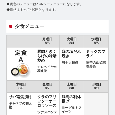
◆黄色のメニューはヘルシーメニューになります。
◆価格はすべて460円となります。
夕食メニュー
月曜日
火曜日
水曜日
8/3
8/4
8/5
豚肉ときく
鶏の塩だれ
ミックスフ
らげの味噌
焼き
ライ
炒め
切干大根煮
里芋の山椒味
噌炒め
モロヘイヤの
和え物
木曜日
金曜日
土曜日
日曜日
8/6
8/7
8/8
8/9
サバ南蛮漬け
タラのフリ
鶏肉の利休
ッターオー
揚げ
キャベツの和え
ロラソース
物
ヨーグルトス
イーツ
ツナスパソテ