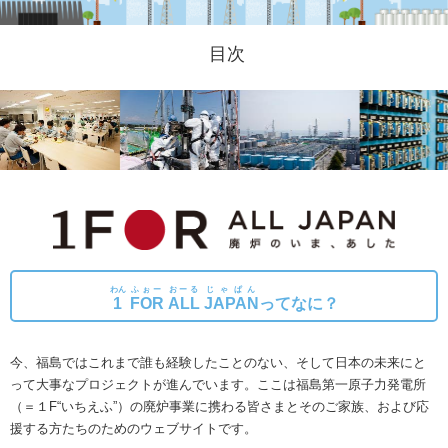
目次
わん
ふぉー
おーる
じゃぱん
1
FOR
ALL
JAPAN
ってなに？
今、福島ではこれまで誰も経験したことのない、そして日本の未来にと
って大事なプロジェクトが進んでいます。
ここは福島第一原子力発電所
（＝１F“いちえふ”）の廃炉事業に携わる皆さまとそのご家族、および応
援する方たちのためのウェブサイトです。