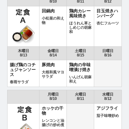
8/10
8/11
8/12
回鍋肉
鶏肉カレー
目玉焼きハ
風味焼き
ンバーグ
小松菜の和え
物
ほうれん草と
杏仁フルーツ
しめじの胡麻
和
木曜日
金曜日
土曜日
日曜日
8/13
8/14
8/15
8/16
揚げ鶏のコチ
豚焼肉
鶏肉の辛味
ュジャンソー
噌漬け焼き
大根和風マヨ
ス
サラダ
いんげん胡麻
和え
春雨サラダ
月曜日
火曜日
水曜日
8/10
8/11
8/12
ホッケの干
アジフライ
物
茄子味噌炒め
レンコンと油
揚げの炒め煮