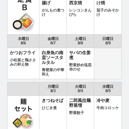
揚げ
西京焼
け焼
がんもの煮つ
レンコンきん
茄子のみそか
け
ぴら
け
木曜日
金曜日
土曜日
日曜日
8/6
8/7
8/8
8/9
かつおフライ
白身魚の南
サバの生姜
蛮ソースタ
煮
小松菜と鶏ささ
ルタル
みの和え物
野菜炒め塩昆
布のせ
青梗菜の中華
和え
月曜日
火曜日
水曜日
8/3
8/4
8/5
きつねそば
二郎風拉麺
冷や麦
野菜増
ひじき煮
牛肉コロッケ
野菜餃子