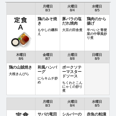
月曜日
火曜日
水曜日
8/3
8/4
8/5
鶏のみそ焼
豚バラの塩
鶏肉のから
き
だれ焼肉
揚げ
もやしの磯和
大豆の田舎煮
半ぺいと青梗
え
菜の中華風炒
り煮
木曜日
金曜日
土曜日
日曜日
8/6
8/7
8/8
8/9
鶏の山賊焼き
和風ハンバ
ポークソテ
ーグ
ーマスター
大根きんぴら
ドソース
にらキムチ炒
め
ちくわとこん
にゃくの炒り
煮
月曜日
火曜日
水曜日
8/3
8/4
8/5
サバの竜田
シルバーの
赤魚の粕漬