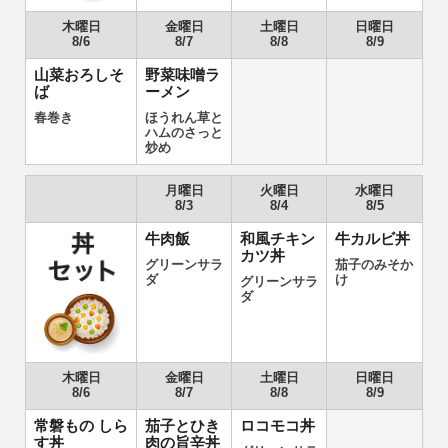
木曜日
金曜日
土曜日
日曜日
8/6
8/7
8/8
8/9
山菜おろしそ
野菜味噌ラ
ば
ーメン
春巻き
ほうれん草と
ハムのさっと
炒め
月曜日
火曜日
水曜日
8/3
8/4
8/5
牛肉飯
和風チキン
牛カルビ丼
カツ丼
グリーンサラ
茄子のみそか
ダ
け
グリーンサラ
ダ
木曜日
金曜日
土曜日
日曜日
8/6
8/7
8/8
8/9
常磐もの しら
茄子とひき
ロコモコ丼
す丼
肉の旨辛丼