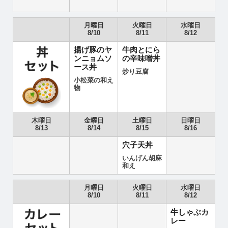
月曜日
火曜日
水曜日
8/10
8/11
8/12
揚げ豚のヤ
牛肉とにら
ンニョムソ
の辛味噌丼
ース丼
炒り豆腐
小松菜の和え
物
木曜日
金曜日
土曜日
日曜日
8/13
8/14
8/15
8/16
穴子天丼
いんげん胡麻
和え
月曜日
火曜日
水曜日
8/10
8/11
8/12
牛しゃぶカ
レー