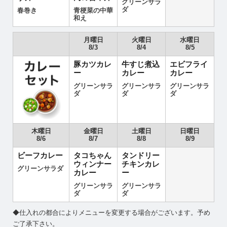
グリーンサラ
ダ
春巻き
青梗菜の中華
和え
月曜日
火曜日
水曜日
8/3
8/4
8/5
豚カツカレ
牛すじ煮込
エビフライ
ー
カレー
カレー
グリーンサラ
グリーンサラ
グリーンサラ
ダ
ダ
ダ
木曜日
金曜日
土曜日
日曜日
8/6
8/7
8/8
8/9
ビーフカレー
タコちゃん
タンドリー
ウィンナー
チキンカレ
グリーンサラダ
カレー
ー
グリーンサラ
グリーンサラ
ダ
ダ
◆仕入れの都合によりメニューを変更する場合がございます。予め
ご了承下さい。