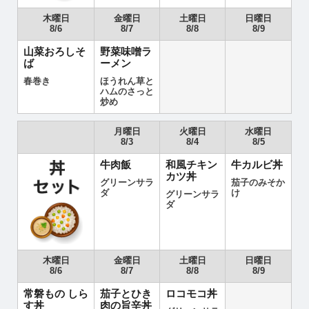
木曜日
金曜日
土曜日
日曜日
8/6
8/7
8/8
8/9
山菜おろしそ
野菜味噌ラ
ば
ーメン
春巻き
ほうれん草と
ハムのさっと
炒め
月曜日
火曜日
水曜日
8/3
8/4
8/5
牛肉飯
和風チキン
牛カルビ丼
カツ丼
グリーンサラ
茄子のみそか
ダ
け
グリーンサラ
ダ
木曜日
金曜日
土曜日
日曜日
8/6
8/7
8/8
8/9
常磐もの しら
茄子とひき
ロコモコ丼
す丼
肉の旨辛丼