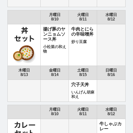
月曜日
火曜日
水曜日
8/10
8/11
8/12
揚げ豚のヤ
牛肉とにら
ンニョムソ
の辛味噌丼
ース丼
炒り豆腐
小松菜の和え
物
木曜日
金曜日
土曜日
日曜日
8/13
8/14
8/15
8/16
穴子天丼
いんげん胡麻
和え
月曜日
火曜日
水曜日
8/10
8/11
8/12
牛しゃぶカ
レー