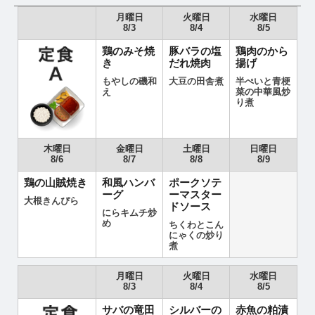
月曜日
火曜日
水曜日
8/3
8/4
8/5
鶏のみそ焼
豚バラの塩
鶏肉のから
き
だれ焼肉
揚げ
もやしの磯和
大豆の田舎煮
半ぺいと青梗
え
菜の中華風炒
り煮
木曜日
金曜日
土曜日
日曜日
8/6
8/7
8/8
8/9
鶏の山賊焼き
和風ハンバ
ポークソテ
ーグ
ーマスター
大根きんぴら
ドソース
にらキムチ炒
め
ちくわとこん
にゃくの炒り
煮
月曜日
火曜日
水曜日
8/3
8/4
8/5
サバの竜田
シルバーの
赤魚の粕漬