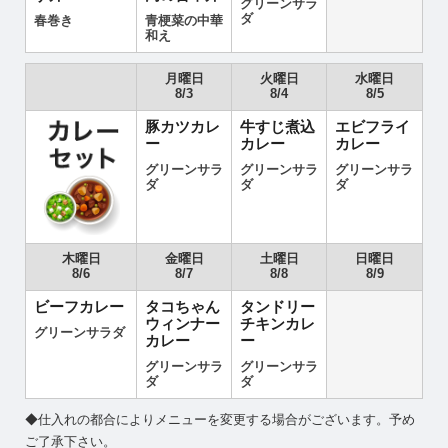
グリーンサラ
ダ
春巻き
青梗菜の中華
和え
月曜日
火曜日
水曜日
8/3
8/4
8/5
豚カツカレ
牛すじ煮込
エビフライ
ー
カレー
カレー
グリーンサラ
グリーンサラ
グリーンサラ
ダ
ダ
ダ
木曜日
金曜日
土曜日
日曜日
8/6
8/7
8/8
8/9
ビーフカレー
タコちゃん
タンドリー
ウィンナー
チキンカレ
グリーンサラダ
カレー
ー
グリーンサラ
グリーンサラ
ダ
ダ
◆仕入れの都合によりメニューを変更する場合がございます。予め
ご了承下さい。