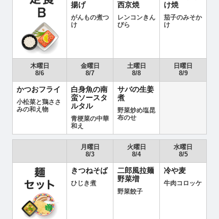
揚げ
西京焼
け焼
がんもの煮つ
レンコンきん
茄子のみそか
け
ぴら
け
木曜日
金曜日
土曜日
日曜日
8/6
8/7
8/8
8/9
かつおフライ
白身魚の南
サバの生姜
蛮ソースタ
煮
小松菜と鶏ささ
ルタル
みの和え物
野菜炒め塩昆
布のせ
青梗菜の中華
和え
月曜日
火曜日
水曜日
8/3
8/4
8/5
きつねそば
二郎風拉麺
冷や麦
野菜増
ひじき煮
牛肉コロッケ
野菜餃子