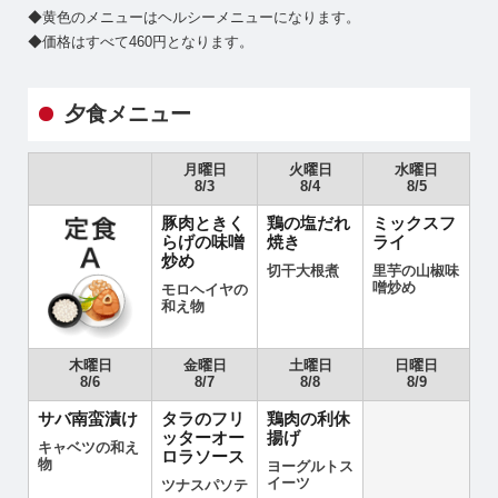
◆黄色のメニューはヘルシーメニューになります。
◆価格はすべて460円となります。
夕食メニュー
月曜日
火曜日
水曜日
8/3
8/4
8/5
豚肉ときく
鶏の塩だれ
ミックスフ
らげの味噌
焼き
ライ
炒め
切干大根煮
里芋の山椒味
噌炒め
モロヘイヤの
和え物
木曜日
金曜日
土曜日
日曜日
8/6
8/7
8/8
8/9
サバ南蛮漬け
タラのフリ
鶏肉の利休
ッターオー
揚げ
キャベツの和え
ロラソース
物
ヨーグルトス
イーツ
ツナスパソテ