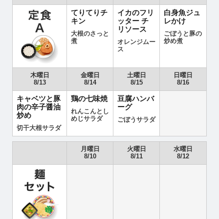
てりてりチ
イカのフリ
白身魚ジュ
キン
ッター チ
レかけ
リソース
大根のさっと
ごぼうと豚の
煮
炒め煮
オレンジムー
ス
木曜日
金曜日
土曜日
日曜日
8/13
8/14
8/15
8/16
キャベツと豚
鶏の七味焼
豆腐ハンバ
肉の辛子醤油
ーグ
れんこんとし
炒め
めじサラダ
ごぼうサラダ
切干大根サラダ
月曜日
火曜日
水曜日
8/10
8/11
8/12