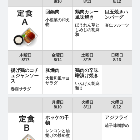
8/10
8/11
8/12
回鍋肉
鶏肉カレー
目玉焼きハ
風味焼き
ンバーグ
小松菜の和え
物
ほうれん草と
杏仁フルーツ
しめじの胡麻
和
木曜日
金曜日
土曜日
日曜日
8/13
8/14
8/15
8/16
揚げ鶏のコチ
豚焼肉
鶏肉の辛味
ュジャンソー
噌漬け焼き
大根和風マヨ
ス
サラダ
いんげん胡麻
和え
春雨サラダ
月曜日
火曜日
水曜日
8/10
8/11
8/12
ホッケの干
アジフライ
物
茄子味噌炒め
レンコンと油
揚げの炒め煮