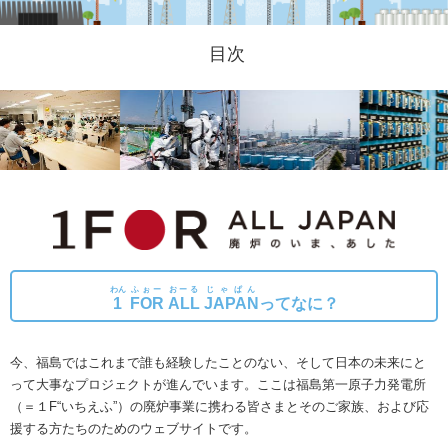
目次
わん
ふぉー
おーる
じゃぱん
1
FOR
ALL
JAPAN
ってなに？
今、福島ではこれまで誰も経験したことのない、そして日本の未来にと
って大事なプロジェクトが進んでいます。
ここは福島第一原子力発電所
（＝１F“いちえふ”）の廃炉事業に携わる皆さまとそのご家族、および応
援する方たちのためのウェブサイトです。