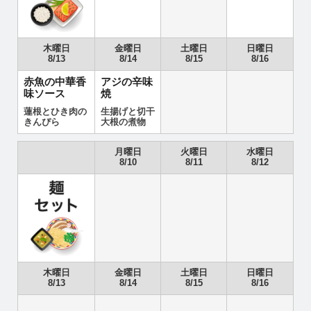
木曜日
金曜日
土曜日
日曜日
8/13
8/14
8/15
8/16
赤魚の中華香
アジの辛味
味ソース
焼
蓮根とひき肉の
生揚げと切干
きんぴら
大根の煮物
月曜日
火曜日
水曜日
8/10
8/11
8/12
木曜日
金曜日
土曜日
日曜日
8/13
8/14
8/15
8/16