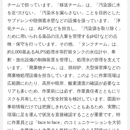
チームで担っています。「移送チーム」は、「汚染源に水
を近づけない」「汚染水を漏らさない」ことを目的とした
サブドレンや陸側遮水壁などの設備を扱っています。「浄
化チーム」は、ALPSなどを担当し、「汚染源を取り除く」
ために用いられる薬品の注入量を管理するpH計などの点
検・保守を行っています。その他、「タンクチーム」は、
約1,000基あるALPS処理水等貯留タンクの水位計や、希
釈・放出設備の制御装置を管理し、処理水の管理を支えて
います。「廃棄物チーム」は、焼却炉、大型保管庫などの
廃棄物処理設備を担当しています。このように作業現場は
広範囲にわたり、高所や暗所、酸素濃度の確認が必要なエ
リアも多いため、作業前には必ず、作業責任者とともにリ
スクを共有したうえで安全対策を検討しています。図面や
事前情報だけでは把握しきれないこともあるため、実際に
現場に足を運んで状況を直接確認することが重要です。特
に作業員とは「face to face」のコミュニケーションを大切