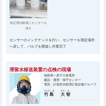
校正用試験液にセンサーを
浸す
センサーのメンテナンスを行い、センサーを測定場所
へ戻して、バルブを開放し作業完了
滞留水移送装置の点検の現場
福島第一原子力発電所
建設・運用・保守センター
電気・計装部水処理計装設備グループ
たけ
しま
だい
ち
竹
島
大
智