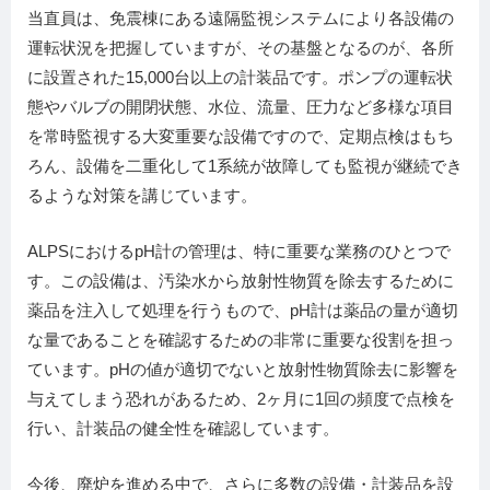
当直員は、免震棟にある遠隔監視システムにより各設備の
運転状況を把握していますが、その基盤となるのが、各所
に設置された15,000台以上の計装品です。ポンプの運転状
態やバルブの開閉状態、水位、流量、圧力など多様な項目
を常時監視する大変重要な設備ですので、定期点検はもち
ろん、設備を二重化して1系統が故障しても監視が継続でき
るような対策を講じています。
ALPSにおけるpH計の管理は、特に重要な業務のひとつで
す。この設備は、汚染水から放射性物質を除去するために
薬品を注入して処理を行うもので、pH計は薬品の量が適切
な量であることを確認するための非常に重要な役割を担っ
ています。pHの値が適切でないと放射性物質除去に影響を
与えてしまう恐れがあるため、2ヶ月に1回の頻度で点検を
行い、計装品の健全性を確認しています。
今後、廃炉を進める中で、さらに多数の設備・計装品を設