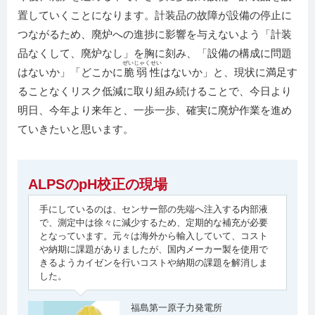
置していくことになります。計装品の故障が設備の停止に
つながるため、廃炉への進捗に影響を与えないよう「計装
品なくして、廃炉なし」を胸に刻み、「設備の構成に問題
ぜいじゃくせい
はないか」「どこかに
脆弱性
はないか」と、現状に満足す
ることなくリスク低減に取り組み続けることで、今日より
明日、今年より来年と、一歩一歩、確実に廃炉作業を進め
ていきたいと思います。
ALPSのpH校正の現場
手にしているのは、センサー部の先端へ注入する内部液
で、測定中は徐々に減少するため、定期的な補充が必要
となっています。元々は海外から輸入していて、コスト
や納期に課題がありましたが、国内メーカー製を使用で
きるようカイゼンを行いコストや納期の課題を解消しま
した。
福島第一原子力発電所