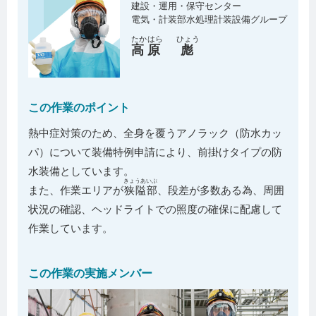
建設・運用・保守センター
電気・計装部水処理計装設備グループ
たか
はら
ひょう
高
原
彪
この作業のポイント
熱中症対策のため、全身を覆うアノラック（防水カッ
パ）について装備特例申請により、前掛けタイプの防
水装備としています。
きょうあいぶ
また、作業エリアが
狭隘部
、段差が多数ある為、周囲
状況の確認、ヘッドライトでの照度の確保に配慮して
作業しています。
この作業の実施メンバー