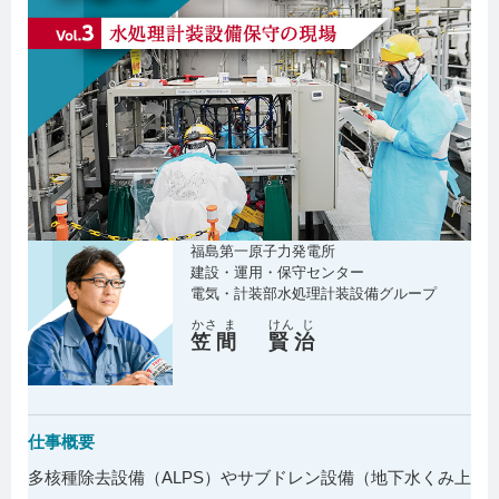
福島第一原子力発電所
建設・運用・保守センター
電気・計装部水処理計装設備グループ
かさ
ま
けん
じ
笠
間
賢
治
仕事概要
多核種除去設備（ALPS）やサブドレン設備（地下水くみ上