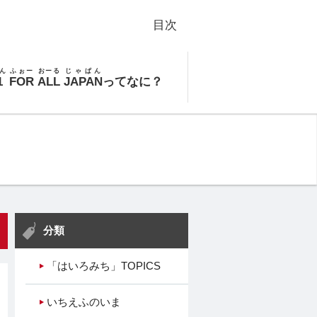
目次
ん
ふぉー
おーる
じゃぱん
1
FOR
ALL
JAPAN
ってなに？
分類
「はいろみち」TOPICS
いちえふのいま