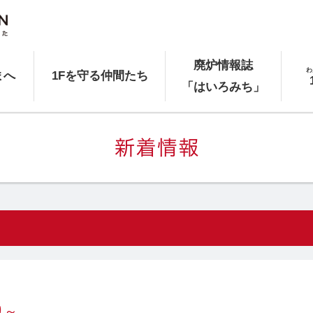
廃炉情報誌
わ
まへ
1Fを守る仲間たち
「はいろみち」
り～