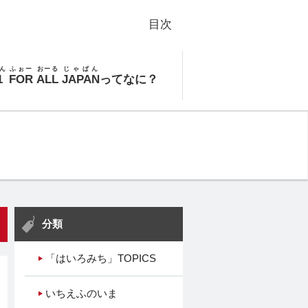
目次
ん
ふぉー
おーる
じゃぱん
1
FOR
ALL
JAPAN
ってなに？
分類
「はいろみち」TOPICS
いちえふのいま