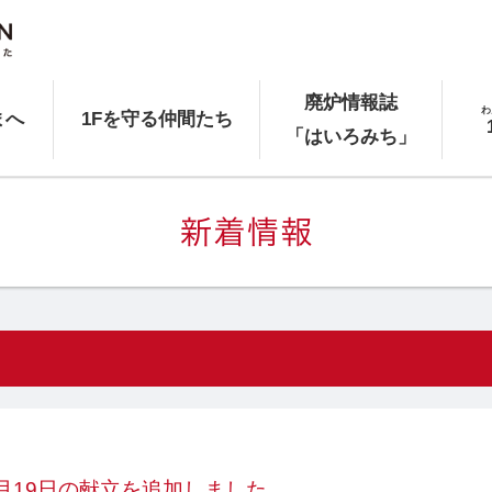
廃炉情報誌
わ
まへ
1Fを守る仲間たち
「はいろみち」
4月19日の献立を追加しました。