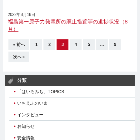
2022年8月19日
福島第ー原子力発電所の廃止措置等の進捗状況（8
月）
« 前へ
1
2
3
4
5
…
9
次へ »
分類
「はいろみち」TOPICS
いちえふのいま
インタビュー
お知らせ
安全情報